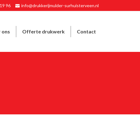
4 19 96
info@drukkerijmulder-surhuisterveen.nl
 ons
Offerte drukwerk
Contact